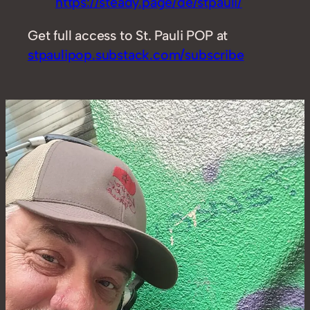
https://steady.page/de/stpauli/
Get full access to St. Pauli POP at
stpaulipop.substack.com/subscribe