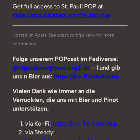
Get full access to St. Pauli POP at
stpaulipop.substack.com/subscribe
Hosted on Acast. See
acast.com/privacy
for more
information.
Folge unserem POPcast im Fediverse:
@stpaulipop@pod.ring2.de
–
(und gib
uns n Bier aus:
https://ko-fi.com/stpop
Vielen Dank wie immer an die
Verrückten, die uns mit Bier und Pinot
unterstützen.
via Ko-Fi:
https://ko-fi.com/stpop
via Steady: