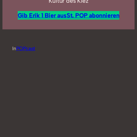
Kultur des Kiez
Gib Erik 1 Bier aus
St. POP abonnieren
In
POPcast