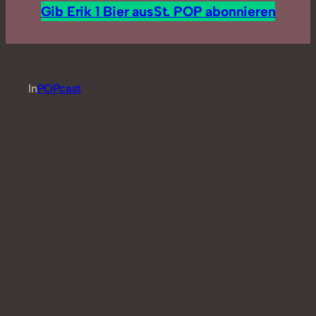
Gib Erik 1 Bier aus
St. POP abonnieren
In
POPcast