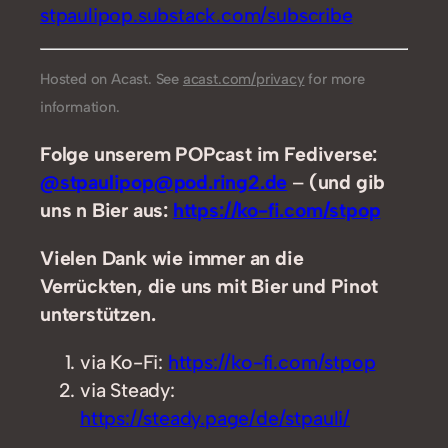
stpaulipop.substack.com/subscribe
Hosted on Acast. See
acast.com/privacy
for more
information.
Folge unserem POPcast im Fediverse:
@stpaulipop@pod.ring2.de
–
(und gib
uns n Bier aus:
https://ko-fi.com/stpop
Vielen Dank wie immer an die
Verrückten, die uns mit Bier und Pinot
unterstützen.
via Ko-Fi:
https://ko-fi.com/stpop
via Steady:
https://steady.page/de/stpauli/