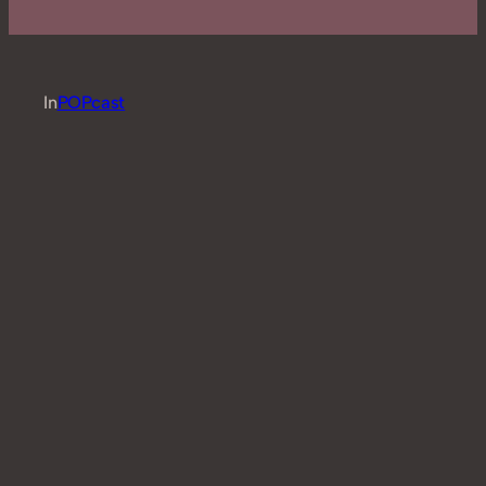
In
POPcast