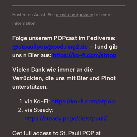
Hosted on Acast. See
acast.com/privacy
for more
information.
Folge unserem POPcast im Fediverse:
@stpaulipop@pod.ring2.de
–
(und gib
uns n Bier aus:
https://ko-fi.com/stpop
Vielen Dank wie immer an die
Verrückten, die uns mit Bier und Pinot
unterstützen.
via Ko-Fi:
https://ko-fi.com/stpop
via Steady:
https://steady.page/de/stpauli/
Get full access to St. Pauli POP at