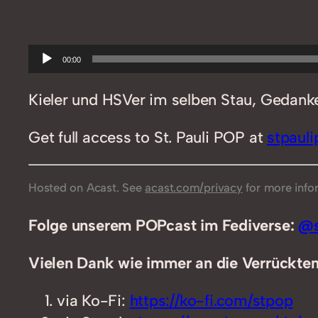
Audio-
00:00
Player
Kieler und HSVer im selben Stau, Gedanke
Get full access to St. Pauli POP at
stpaul
Hosted on Acast. See
acast.com/privacy
for more info
Folge unserem POPcast im Fediverse:
@s
Vielen Dank wie immer an die Verrückten,
via Ko-Fi:
https://ko-fi.com/stpop