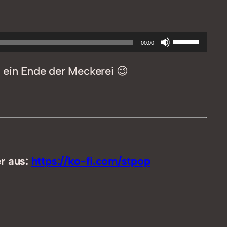
Pfeiltasten
00:00
Hoch/Runt
 ein Ende der Meckerei 😉
benutzen,
um
die
Lautstärke
zu
regeln.
er aus:
https://ko-fi.com/stpop