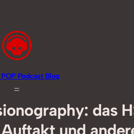
li POP Podcast Blog
sionography: das 
Auftakt und ander