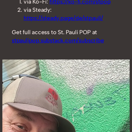
via Ko-Fi:
https://ko-fi.com/stpop
via Steady:
https://steady.page/de/stpauli/
Get full access to St. Pauli POP at
stpaulipop.substack.com/subscribe