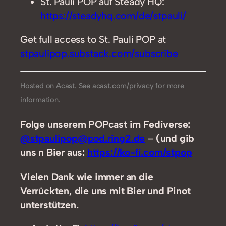
St. Pauli POP auf Steady HQ:
https://steadyhq.com/de/stpauli/
Get full access to St. Pauli POP at
stpaulipop.substack.com/subscribe
Hosted on Acast. See
acast.com/privacy
for more
information.
Folge unserem POPcast im Fediverse:
@stpaulipop@pod.ring2.de
–
(und gib
uns n Bier aus:
https://ko-fi.com/stpop
Vielen Dank wie immer an die
Verrückten, die uns mit Bier und Pinot
unterstützen.