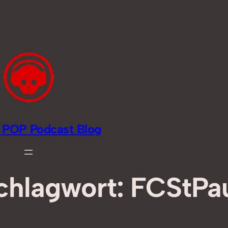
li POP Podcast Blog
chlagwort:
FCStPau