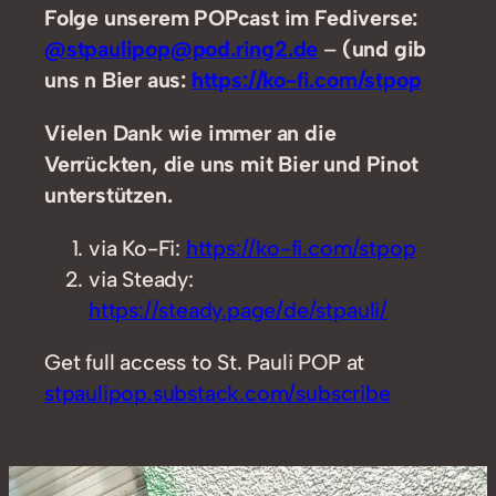
Folge unserem POPcast im Fediverse:
@stpaulipop@pod.ring2.de
–
(und gib
uns n Bier aus:
https://ko-fi.com/stpop
Vielen Dank wie immer an die
Verrückten, die uns mit Bier und Pinot
unterstützen.
via Ko-Fi:
https://ko-fi.com/stpop
via Steady:
https://steady.page/de/stpauli/
Get full access to St. Pauli POP at
stpaulipop.substack.com/subscribe