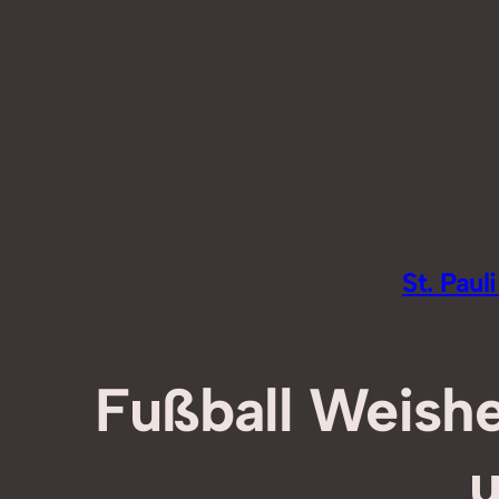
Zum
Inhalt
springen
St. Pau
Fußball Weishe
u