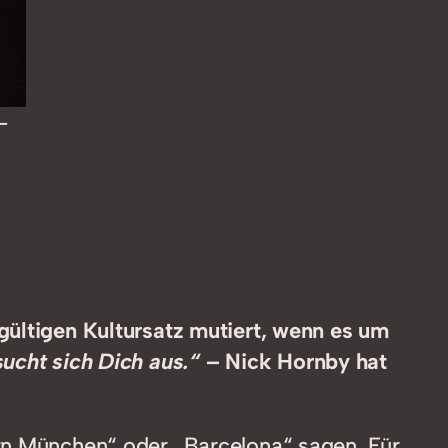
-
gültigen Kultursatz mutiert, wenn es um
sucht sich Dich aus.“
– Nick Hornby hat
ern München“ oder „Barcelona“ sagen. Für