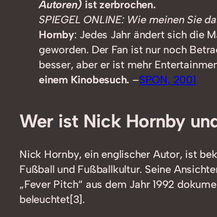
Autoren)
ist zerbrochen.
SPIEGEL ONLINE: Wie meinen Sie da
Hornby
: Jedes Jahr ändert sich die M
geworden. Der Fan ist nur noch Betrac
besser, aber er ist mehr Entertainme
einem Kinobesuch.
–
SPON, 2001
Wer ist Nick Hornby un
Nick Hornby, ein englischer Autor, ist b
Fußball und Fußballkultur. Seine Ansicht
„Fever Pitch“ aus dem Jahr 1992 dokument
beleuchtet[3].