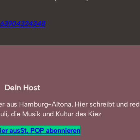
95163904324348
Dein Host
er aus Hamburg-Altona. Hier schreibt und red
uli, die Musik und Kultur des Kiez
ier aus
St. POP abonnieren