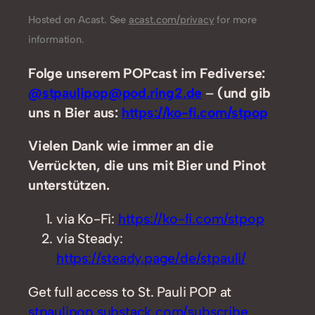
Hosted on Acast. See
acast.com/privacy
for more
information.
Folge unserem POPcast im Fediverse:
@stpaulipop@pod.ring2.de
–
(und gib
uns n Bier aus:
https://ko-fi.com/stpop
Vielen Dank wie immer an die
Verrückten, die uns mit Bier und Pinot
unterstützen.
via Ko-Fi:
https://ko-fi.com/stpop
via Steady:
https://steady.page/de/stpauli/
Get full access to St. Pauli POP at
stpaulipop.substack.com/subscribe