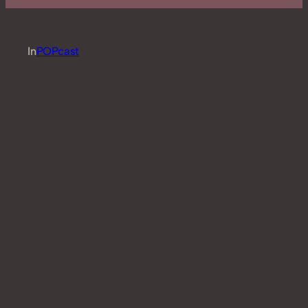
In
POPcast