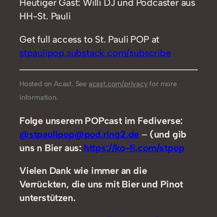
Heutiger Gast: Willi DJ und Podcaster aus
HH-St. Pauli
Get full access to St. Pauli POP at
stpaulipop.substack.com/subscribe
Hosted on Acast. See
acast.com/privacy
for more
information.
Folge unserem POPcast im Fediverse:
@stpaulipop@pod.ring2.de
–
(und gib
uns n Bier aus:
https://ko-fi.com/stpop
Vielen Dank wie immer an die
Verrückten, die uns mit Bier und Pinot
unterstützen.