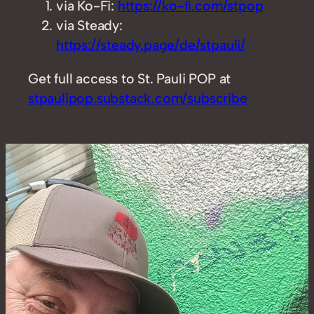
via Ko-Fi:
https://ko-fi.com/stpop
via Steady:
https://steady.page/de/stpauli/
Get full access to St. Pauli POP at
stpaulipop.substack.com/subscribe