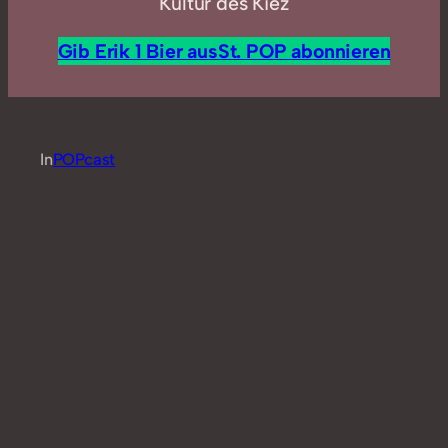
Kultur des Kiez
Gib Erik 1 Bier aus
St. POP abonnieren
In
POPcast