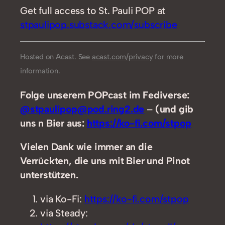
Get full access to St. Pauli POP at
stpaulipop.substack.com/subscribe
Hosted on Acast. See
acast.com/privacy
for more
information.
Folge unserem POPcast im Fediverse:
@stpaulipop@pod.ring2.de
–
(und gib
uns n Bier aus:
https://ko-fi.com/stpop
Vielen Dank wie immer an die
Verrückten, die uns mit Bier und Pinot
unterstützen.
via Ko-Fi:
https://ko-fi.com/stpop
via Steady: