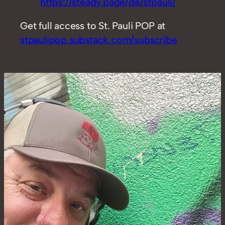
https://steady.page/de/stpauli/
Get full access to St. Pauli POP at
stpaulipop.substack.com/subscribe