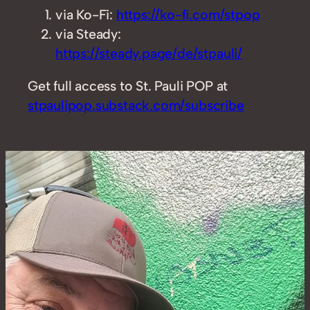
via Ko-Fi:
https://ko-fi.com/stpop
via Steady:
https://steady.page/de/stpauli/
Get full access to St. Pauli POP at
stpaulipop.substack.com/subscribe