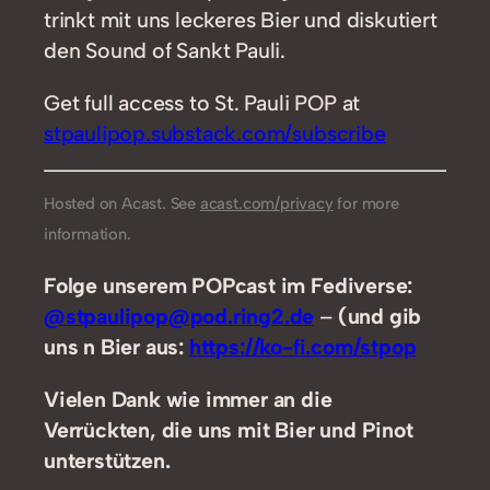
trinkt mit uns leckeres Bier und diskutiert
den Sound of Sankt Pauli.
Get full access to St. Pauli POP at
stpaulipop.substack.com/subscribe
Hosted on Acast. See
acast.com/privacy
for more
information.
Folge unserem POPcast im Fediverse:
@stpaulipop@pod.ring2.de
–
(und gib
uns n Bier aus:
https://ko-fi.com/stpop
Vielen Dank wie immer an die
Verrückten, die uns mit Bier und Pinot
unterstützen.