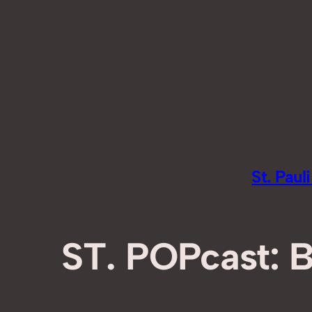
Zum
Inhalt
springen
St. Pau
ST. POPcast: 