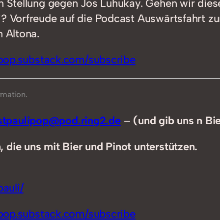
 in Stellung gegen Jos Luhukay. Gehen wir di
li? Vorfreude auf die Podcast Auswärtsfahrt
n Altona.
ipop.substack.com/subscribe
rmation.
tpaulipop@pod.ring2.de
–
(und gib uns n Bi
 die uns mit Bier und Pinot unterstützen.
auli/
ipop.substack.com/subscribe