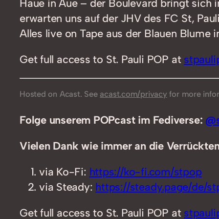
Haue in Aue – der Boulevard bringt sich
erwarten uns auf der JHV des FC St, Pau
Alles live on Tape aus der Blauen Blume i
Get full access to St. Pauli POP at
stpaul
Hosted on Acast. See
acast.com/privacy
for more info
Folge unserem POPcast im Fediverse:
@s
Vielen Dank wie immer an die Verrückten,
via Ko-Fi:
https://ko-fi.com/stpop
via Steady:
https://steady.page/de/stp
Get full access to St. Pauli POP at
stpaul