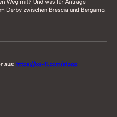
esen Weg mit? Und was für Anträge
benutzen,
 zum Derby zwischen Brescia und Bergamo.
um
die
Lautstärke
zu
regeln.
er aus:
https://ko-fi.com/stpop