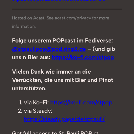
Hosted on Acast. See
acast.com/privacy
for more
information.
Folge unserem POPcast im Fediverse:
@stpaulipop@pod.ring2.de
–
(und gib
uns n Bier aus:
https://ko-fi.com/stpop
Vielen Dank wie immer an die
Verrückten, die uns mit Bier und Pinot
unterstützen.
via Ko-Fi:
https://ko-fi.com/stpop
via Steady:
https://steady.page/de/stpauli/
Get full access to St. Pauli POP at