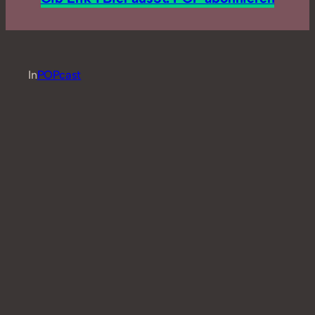
In
POPcast