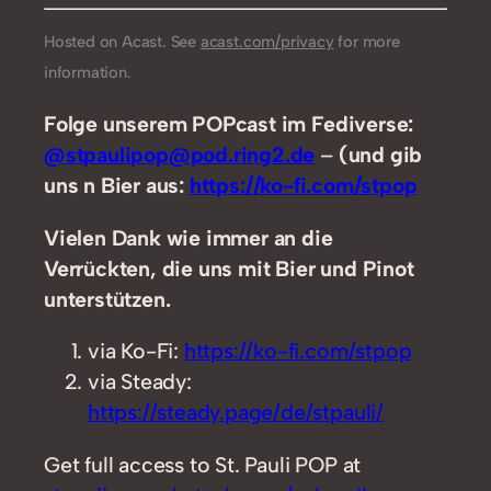
Hosted on Acast. See
acast.com/privacy
for more
information.
Folge unserem POPcast im Fediverse:
@stpaulipop@pod.ring2.de
–
(und gib
uns n Bier aus:
https://ko-fi.com/stpop
Vielen Dank wie immer an die
Verrückten, die uns mit Bier und Pinot
unterstützen.
via Ko-Fi:
https://ko-fi.com/stpop
via Steady:
https://steady.page/de/stpauli/
Get full access to St. Pauli POP at