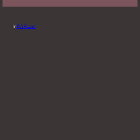
In
POPcast