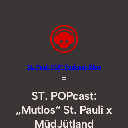
Zum
Inhalt
springen
St. Pauli POP Podcast Blog
ST. POPcast:
„Mutlos“ St. Pauli x
MüdJütland