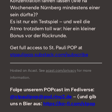
Konzentration fahren lassen (wie nä
Wochenende Nürnberg mindestens einer
sein dürfte)?
Es ist nur ein Testspiel – und weil die
Atmo trotzdem toll war: hier ein kleiner
Bonus vor der Rückrunde.
Get full access to St. Pauli POP at
stpaulipop.substack.com/subscribe
Hosted on Acast. See
acast.com/privacy
for more
information.
Folge unserem POPcast im Fediverse:
@stpaulipop@pod.ring2.de
–
(und gib
uns n Bier aus:
https://ko-fi.com/stpop