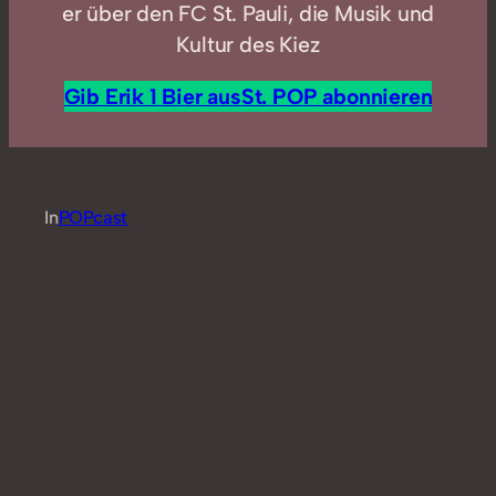
er über den FC St. Pauli, die Musik und
Kultur des Kiez
Gib Erik 1 Bier aus
St. POP abonnieren
In
POPcast