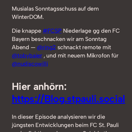
Musialas Sonntagsschuss auf dem
WinterDOM.
Die knappe
#FCSP
Niederlage gg den FC
Bayern beschnacken wir am Sonntag
Abend —
@ring2
schnackt remote mit
@tobybaier
, und mit neuem Mikrofon für
@nudiscowilli
Hier anhörn:
https://Blog.stpauli.social
In dieser Episode analysieren wir die
jüngsten Entwicklungen beim FC St. Pauli