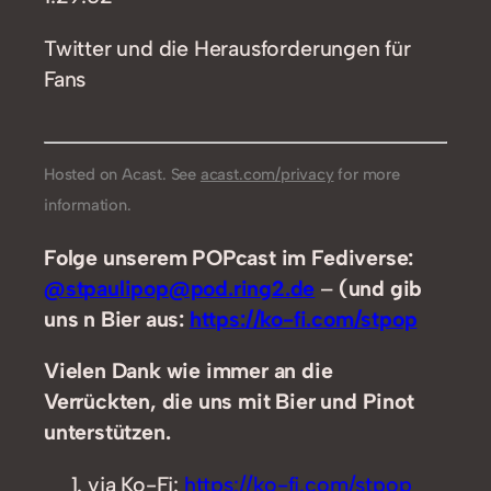
Twitter und die Herausforderungen für
Fans
Hosted on Acast. See
acast.com/privacy
for more
information.
Folge unserem POPcast im Fediverse:
@stpaulipop@pod.ring2.de
–
(und gib
uns n Bier aus:
https://ko-fi.com/stpop
Vielen Dank wie immer an die
Verrückten, die uns mit Bier und Pinot
unterstützen.
via Ko-Fi:
https://ko-fi.com/stpop