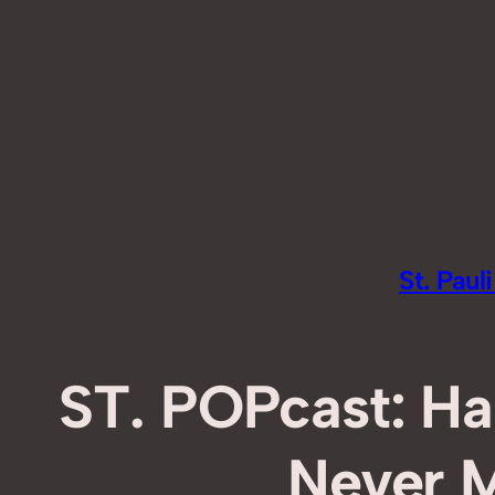
Zum
Inhalt
springen
St. Pau
ST. POPcast: Ha
Never M