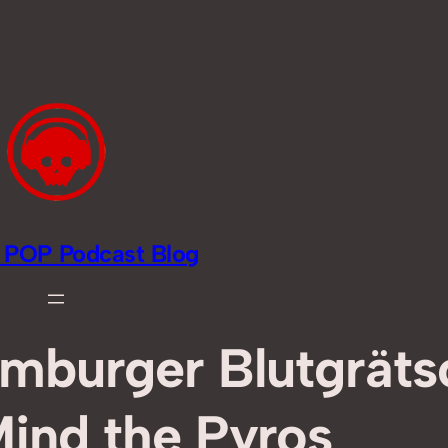
li POP Podcast Blog
mburger Blutgräts
ind the Pyros