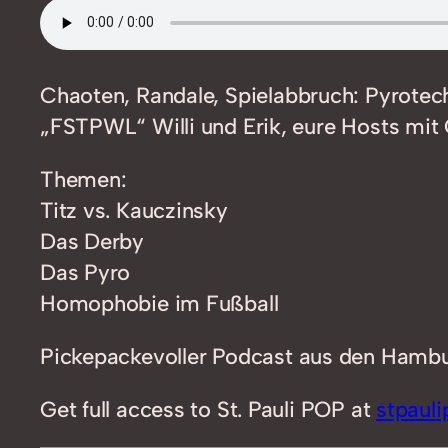
Chaoten, Randale, Spielabbruch: Pyrotec
„FSTPWL“ Willi und Erik, eure Hosts mit
Themen:
Titz vs. Kauczinsky
Das Derby
Das Pyro
Homophobie im Fußball
Pickepackevoller Podcast aus den Hambur
Get full access to St. Pauli POP at
stpaul