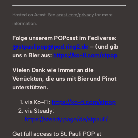
Hosted on Acast. See
acast.com/privacy
for more
information.
Folge unserem POPcast im Fediverse:
@stpaulipop@pod.ring2.de
–
(und gib
uns n Bier aus:
https://ko-fi.com/stpop
Vielen Dank wie immer an die
Verrückten, die uns mit Bier und Pinot
unterstützen.
via Ko-Fi:
https://ko-fi.com/stpop
via Steady:
https://steady.page/de/stpauli/
Get full access to St. Pauli POP at