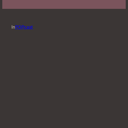
In
POPcast