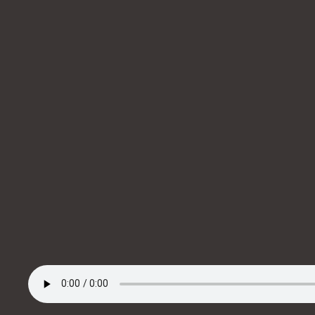
Audio-
00:00
Player