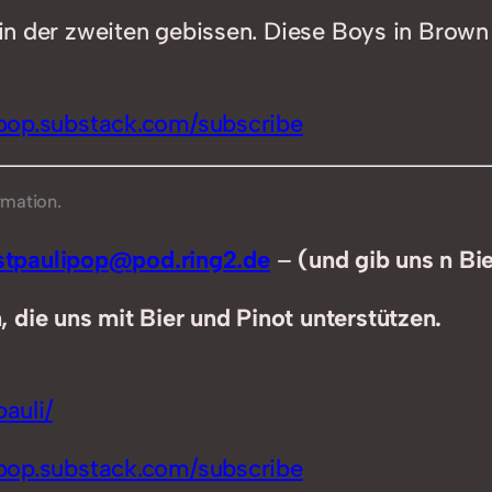
t, in der zweiten gebissen. Diese Boys in Br
ipop.substack.com/subscribe
rmation.
tpaulipop@pod.ring2.de
–
(und gib uns n Bi
 die uns mit Bier und Pinot unterstützen.
auli/
ipop.substack.com/subscribe