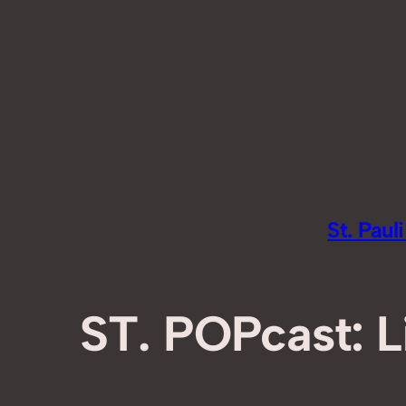
Zum
Inhalt
springen
St. Pau
ST. POPcast: 