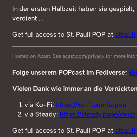
In der ersten Halbzeit haben sie gespiel
verdient …
Get full access to St. Pauli POP at
stpaul
Hosted on Acast. See
acast.com/privacy
for more info
Folge unserem POPcast im Fediverse:
@s
Vielen Dank wie immer an die Verrückten,
via Ko-Fi:
https://ko-fi.com/stpop
via Steady:
https://steady.page/de/stp
Get full access to St. Pauli POP at
stpaul