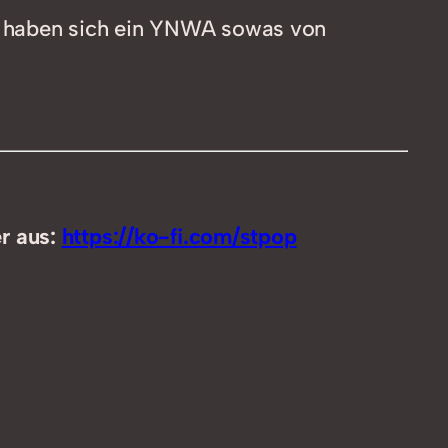
own haben sich ein YNWA sowas von
benutzen,
um
die
Lautstärke
zu
regeln.
er aus:
https://ko-fi.com/stpop