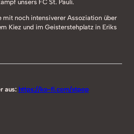
ampf unsers FC St. Pauli.
benutzen,
um
 mit noch intensiverer Assoziation über
die
m Kiez und im Geisterstehplatz in Eriks
Lautstärke
zu
regeln.
er aus:
https://ko-fi.com/stpop