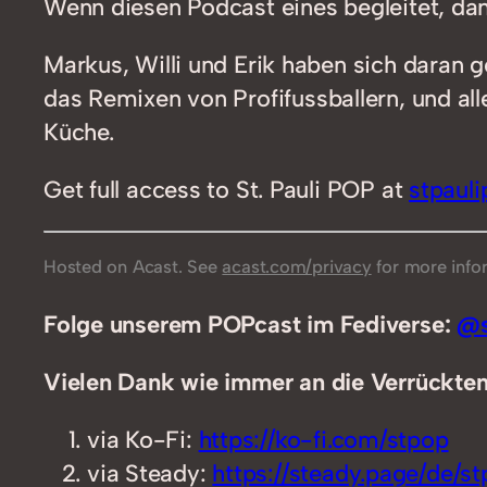
Wenn diesen Podcast eines begleitet, da
Markus, Willi und Erik haben sich daran 
das Remixen von Profifussballern, und al
Küche.
Get full access to St. Pauli POP at
stpaul
Hosted on Acast. See
acast.com/privacy
for more info
Folge unserem POPcast im Fediverse:
@s
Vielen Dank wie immer an die Verrückten,
via Ko-Fi:
https://ko-fi.com/stpop
via Steady:
https://steady.page/de/stp