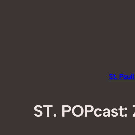
Zum
Inhalt
springen
St. Pau
ST. POPcast: 