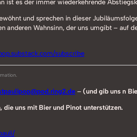
nn ist es der immer wiederkehrende Abstiegsk
gewöhnt und sprechen in dieser Jubiläumsfolge
len anderen Wahnsinn, der uns umgibt – auf de
ipop.substack.com/subscribe
rmation.
tpaulipop@pod.ring2.de
–
(und gib uns n Bi
 die uns mit Bier und Pinot unterstützen.
auli/