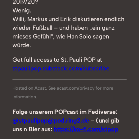
2019/20?
Wenig.
Willi, Markus und Erik diskutieren endlich
wieder Fußball – und haben „ein ganz
mieses Gefühl“, wie Han Solo sagen
würde.
Get full access to St. Pauli POP at
stpaulipop.substack.com/subscribe
Hosted on Acast. See
acast.com/privacy
for more
information.
Folge unserem POPcast im Fediverse:
@stpaulipop@pod.ring2.de
–
(und gib
uns n Bier aus:
https://ko-fi.com/stpop