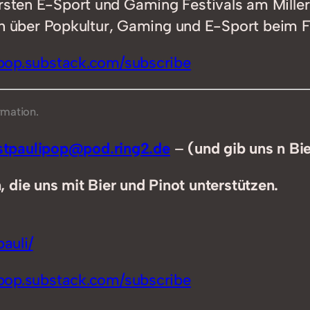
rsten E-Sport und Gaming Festivals am Millernt
 über Popkultur, Gaming und E-Sport beim 
ipop.substack.com/subscribe
rmation.
tpaulipop@pod.ring2.de
–
(und gib uns n Bi
 die uns mit Bier und Pinot unterstützen.
auli/
ipop.substack.com/subscribe