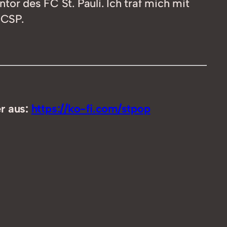
or des FC St. Pauli. Ich traf mich mit
benutzen,
FCSP.
um
die
Lautstärke
zu
regeln.
er aus:
https://ko-fi.com/stpop