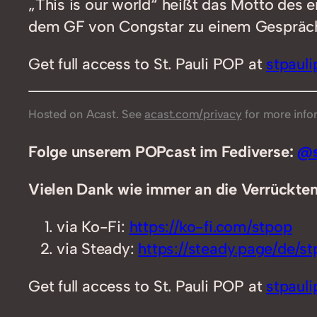
„This is our world“ heißt das Motto des e
dem GF von Congstar zu einem Gespräch
Get full access to St. Pauli POP at
stpaul
Hosted on Acast. See
acast.com/privacy
for more info
Folge unserem POPcast im Fediverse:
@s
Vielen Dank wie immer an die Verrückten,
via Ko-Fi:
https://ko-fi.com/stpop
via Steady:
https://steady.page/de/stp
Get full access to St. Pauli POP at
stpaul