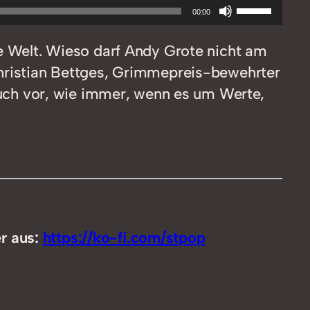
Pfeiltasten
00:00
Hoch/Runt
ie Welt. Wieso darf Andy Grote nicht am
benutzen,
Christian Bettges, Grimmepreis-bewehrter
um
ch vor, wie immer, wenn es um Werte,
die
Lautstärke
zu
regeln.
er aus:
https://ko-fi.com/stpop