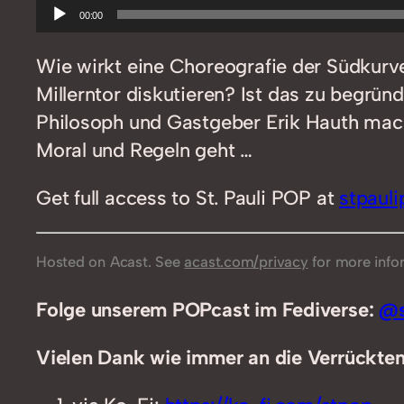
Audio-
00:00
Player
Wie wirkt eine Choreografie der Südkurve
Millerntor diskutieren? Ist das zu begrü
Philosoph und Gastgeber Erik Hauth mac
Moral und Regeln geht …
Get full access to St. Pauli POP at
stpaul
Hosted on Acast. See
acast.com/privacy
for more info
Folge unserem POPcast im Fediverse:
@s
Vielen Dank wie immer an die Verrückten,