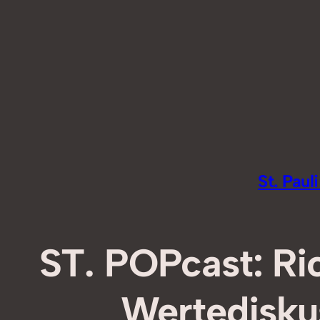
Zum
Inhalt
springen
St. Pau
ST. POPcast: Ric
Wertediskus