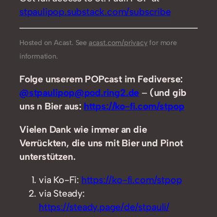
stpaulipop.substack.com/subscribe
Hosted on Acast. See
acast.com/privacy
for more
information.
Folge unserem POPcast im Fediverse:
@stpaulipop@pod.ring2.de
–
(und gib
uns n Bier aus:
https://ko-fi.com/stpop
Vielen Dank wie immer an die
Verrückten, die uns mit Bier und Pinot
unterstützen.
via Ko-Fi:
https://ko-fi.com/stpop
via Steady:
https://steady.page/de/stpauli/