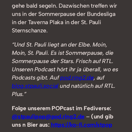
gehe bald segeln. Dazwischen treffen wir
uns in der Sommerpause der Bundesliga
in der Taverna Plaka in der St. Pauli
Sternschanze.
“Und St. Pauli liegt an der Elbe. Moin,
Moin, St. Pauli. Es ist Sommerpause, die
Sommerpause der Stars. Frisch auf RTL.
Unseren Podcast hört ihr ja überall, wo es
Podcasts gibt. Auf
pod.ring2.de
, auf
blog.stpauli.social
und natürlich auf RTL.
Plus.”
Folge unserem POPcast im Fediverse:
@stpaulipop@pod.ring2.de
–
(und gib
uns n Bier aus:
https://ko-fi.com/stpop