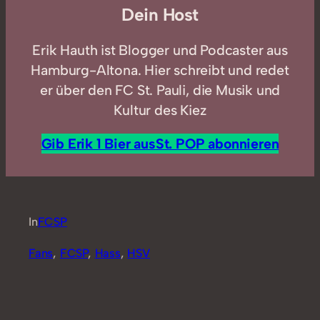
Dein Host
Erik Hauth ist Blogger und Podcaster aus
Hamburg-Altona. Hier schreibt und redet
er über den FC St. Pauli, die Musik und
Kultur des Kiez
Gib Erik 1 Bier aus
St. POP abonnieren
In
FCSP
Fans
, 
FCSP
, 
Hass
, 
HSV