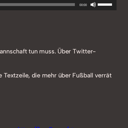
Pfeiltasten
00:00
Hoch/Runt
benutzen,
um
die
Lautstärke
annschaft tun muss. Über Twitter-
zu
regeln.
extzeile, die mehr über Fußball verrät