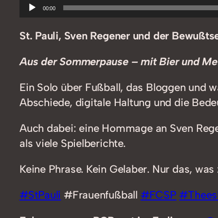
Audio-
00:00
Player
St. Pauli, Sven Regener und der Bewußt
Aus der Sommerpause – mit Bier und Me
Ein Solo über Fußball, das Bloggen und w
Abschiede, digitale Haltung und die Bed
Auch dabei: eine Hommage an Sven Regene
als viele Spielberichte.
Keine Phrase. Kein Gelaber. Nur das, was 
#StPauli
#Frauenfußball
#FCSP
#Thees