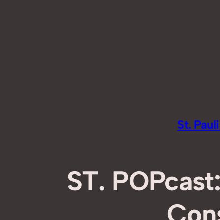
Zum
Inhalt
springen
St. Pau
ST. POPcast:
Con