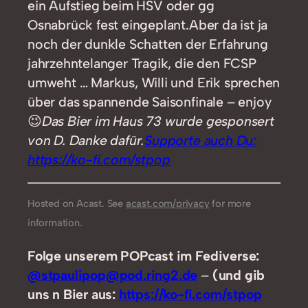
ein Aufstieg beim HSV oder gg
Osnabrück fest eingeplant.Aber da ist ja
noch der dunkle Schatten der Erfahrung
jahrzehntelanger Tragik, die den FCSP
umweht … Markus, Willi und Erik sprechen
über das spannende Saisonfinale – enjoy
😉
Das Bier im Haus 73 wurde gesponsert
von D. Danke dafür.
Supporte auch Du:
https://ko-fi.com/stpop
Hosted on Acast. See
acast.com/privacy
for more
information.
Folge unserem POPcast im Fediverse:
@stpaulipop@pod.ring2.de
–
(und gib
uns n Bier aus:
https://ko-fi.com/stpop