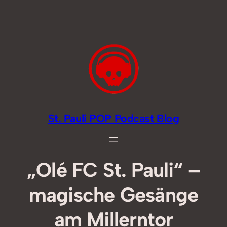
Zum
Inhalt
springen
St. Pauli POP Podcast Blog
„Olé FC St. Pauli“ –
magische Gesänge
am Millerntor