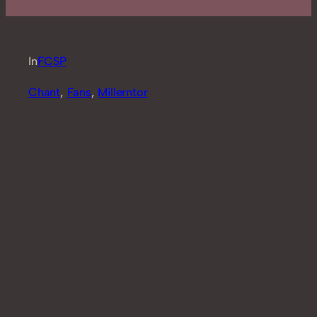
In
FCSP
Chant
, 
Fans
, 
Millerntor