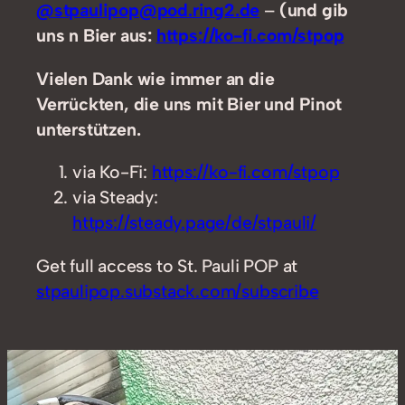
@stpaulipop@pod.ring2.de
–
(und gib
uns n Bier aus:
https://ko-fi.com/stpop
Vielen Dank wie immer an die
Verrückten, die uns mit Bier und Pinot
unterstützen.
via Ko-Fi:
https://ko-fi.com/stpop
via Steady:
https://steady.page/de/stpauli/
Get full access to St. Pauli POP at
stpaulipop.substack.com/subscribe