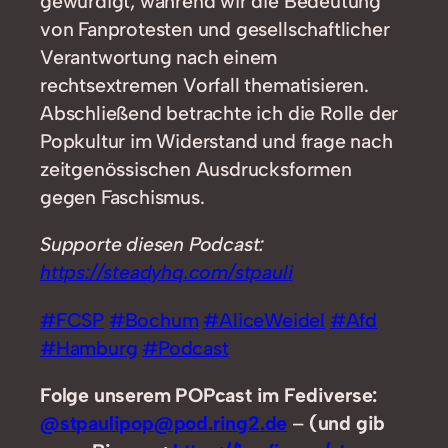
gewürdigt, während wir die Bedeutung
von Fanprotesten und gesellschaftlicher
Verantwortung nach einem
rechtsextremen Vorfall thematisieren.
Abschließend betrachte ich die Rolle der
Popkultur im Widerstand und frage nach
zeitgenössischen Ausdrucksformen
gegen Faschismus.
Supporte diesen Podcast:
https://steadyhq.com/stpauli
#FCSP
#Bochum
#AliceWeidel
#Afd
#Hamburg
#Podcast
Folge unserem POPcast im Fediverse:
@stpaulipop@pod.ring2.de
–
(und gib