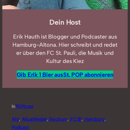
Dein Host
Erik Hauth ist Blogger und Podcaster aus
Hamburg-Altona. Hier schreibt und redet
er über den FC St. Pauli, die Musik und
Kultur des Kiez
Gib Erik 1 Bier aus
St. POP abonnieren
In
POPcast
Afd
, 
AliceWeidel
, 
Bochum
, 
FCSP
, 
Hamburg
, 
Podcast