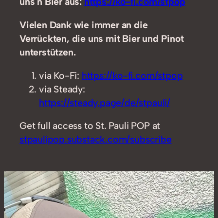
uns n Bier aus:
https://ko-fi.com/stpop
Vielen Dank wie immer an die
Verrückten, die uns mit Bier und Pinot
unterstützen.
via Ko-Fi:
https://ko-fi.com/stpop
via Steady:
https://steady.page/de/stpauli/
Get full access to St. Pauli POP at
stpaulipop.substack.com/subscribe