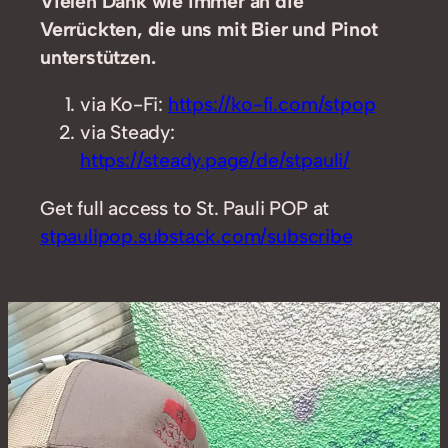
Vielen Dank wie immer an die
Verrückten, die uns mit Bier und Pinot
unterstützen.
via Ko-Fi:
https://ko-fi.com/stpop
via Steady:
https://steady.page/de/stpauli/
Get full access to St. Pauli POP at
stpaulipop.substack.com/subscribe