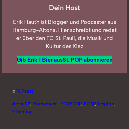
Dein Host
Erik Hauth ist Blogger und Podcaster aus
Hamburg-Altona. Hier schreibt und redet
er über den FC St. Pauli, die Musik und
Kultur des Kiez
Gib Erik 1 Bier aus
St. POP abonnieren
In
POPcast
altona93
, 
Bornemann
, 
FCKFCSP
, 
FCSP
, 
fcsp1frn
, 
Millerntor