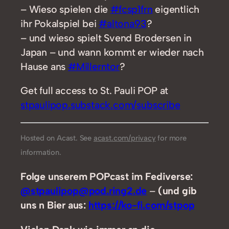
– Wieso spielen die
#fcsp1frn
eigentlich
ihr Pokalspiel bei
#altona93
?
– und wieso spielt Svend Brodersen in
Japan – und wann kommt er wieder nach
Hause ans
#Millerntor
?
Get full access to St. Pauli POP at
stpaulipop.substack.com/subscribe
Hosted on Acast. See
acast.com/privacy
for more
information.
Folge unserem POPcast im Fediverse:
@stpaulipop@pod.ring2.de
–
(und gib
uns n Bier aus:
https://ko-fi.com/stpop